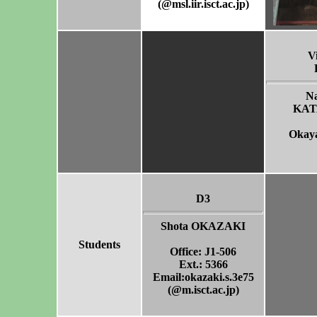
(@msl.iir.isct.ac.jp)
Vi
N
KA
Okay
D3
Shota OKAZAKI
Students
Office: J1-506
Ext.: 5366
Email:okazaki.s.3e75
(@m.isct.ac.jp)