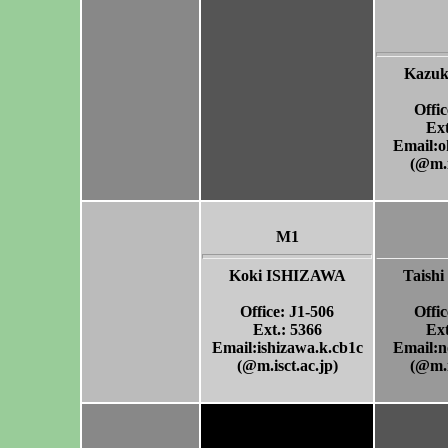
Kazu
Offic
Ext
Email:o
(@m.i
M1
Koki ISHIZAWA
Taish
Office: J1-506
Offic
Ext.: 5366
Ext
Email:ishizawa.k.cb1c
Email:n
(@m.isct.ac.jp)
(@m.i