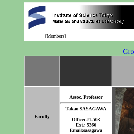
[Members]
Gro
Assoc. Professor
Takao SASAGAWA
Faculty
Office: J1-503
Ext.: 5366
Email:sasagawa