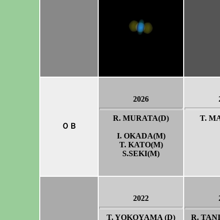
2026
R. MURATA(D)
T. M
ＯＢ
I. OKADA(M)
T. KATO(M)
S.SEKI(M)
2022
T. YOKOYAMA (D)
R. TAN